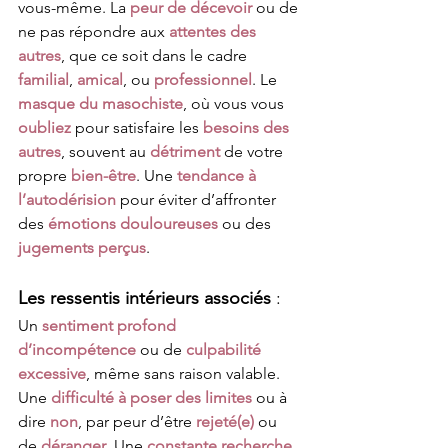
vous-même. La 
peur de décevoir
 ou de 
ne pas répondre aux 
attentes des 
autres
, que ce soit dans le cadre 
familial
, 
amical
, ou 
professionnel
. Le 
masque du masochiste
, où vous vous 
oubliez
 pour satisfaire les 
besoins des 
autres
, souvent au 
détriment
 de votre 
propre 
bien-être
. Une 
tendance à 
l’autodérision
 pour éviter d’affronter 
des 
émotions douloureuses
 ou des 
jugements perçus
.
Les ressentis intérieurs associés
 :
Un 
sentiment profond 
d’incompétence
 ou de 
culpabilité 
excessive
, même sans raison valable. 
Une 
difficulté à poser des limites
ou à 
dire 
non
, par peur d’être 
rejeté(e)
 ou 
de 
déranger
. Une 
constante recherche 