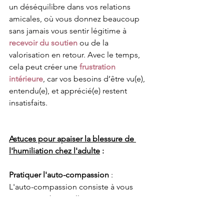
un déséquilibre dans vos relations 
amicales, où vous donnez beaucoup 
sans jamais vous sentir légitime à 
recevoir du soutien
 ou de la 
valorisation en retour. Avec le temps, 
cela peut créer une 
frustration 
intérieure
, car vos besoins d’être vu(e), 
entendu(e), et apprécié(e) restent 
insatisfaits.
Astuces pour apaiser la blessure de 
l'humiliation chez l'adulte
 :
Pratiquer l'auto-compassion
 :
L'auto-compassion consiste à vous 
traiter avec bienveillance et à vous 
pardonner pour les erreurs passées. Il 
est essentiel de comprendre que tout 