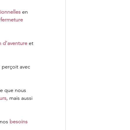
ionnelles
 en 
 
fermeture 
n d’aventure
 et 
i perçoit avec 
ce que nous 
urs
, mais aussi 
 nos 
besoins 