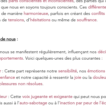
 des 
parts conscientes et inconscientes
, des parties qui 
 que nous en soyons toujours conscients. Ces 
différente
s de manière 
harmonieuse
, parfois en créant des 
conflits
s de 
tensions
, d’
hésitations
ou même de 
souffrance
.
s de nous
 :
 nous se manifestent régulièrement, influençant nos 
déci
portements
. Voici quelques-unes des plus courantes :
r
 : Cette part représente notre 
sensibilité
, nos 
émotions
’enfance
 et notre capacité à ressentir la 
joie
 ou la 
douleu
blessures non résolues
.
ieur
 : Cette 
voix jugeante et exigeante
 qui peut nous po
s aussi à l’
auto-sabotage
 ou à l’
inaction par peur de l’é