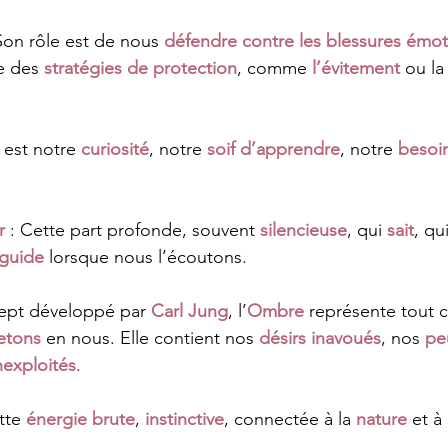
 Son rôle est de nous 
défendre contre les blessures émot
e des 
stratégies de protection
, comme 
l’évitement
 ou la
Il est notre 
curiosité
, notre 
soif d’apprendre
, notre 
besoi
r
 : Cette part profonde, souvent 
silencieuse
, qui 
sait
, qu
guide
 lorsque nous l’écoutons.
ept développé par 
Carl Jung
, l’
Ombre
 représente tout 
jetons
 en nous. Elle contient nos 
désirs inavoués
, nos 
pe
nexploités
.
tte 
énergie brute
, 
instinctive
, connectée à la 
nature
 et à