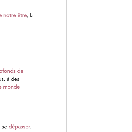
 notre être
, la 
ofonds de 
s, à des 
le monde 
t se 
dépasser
.