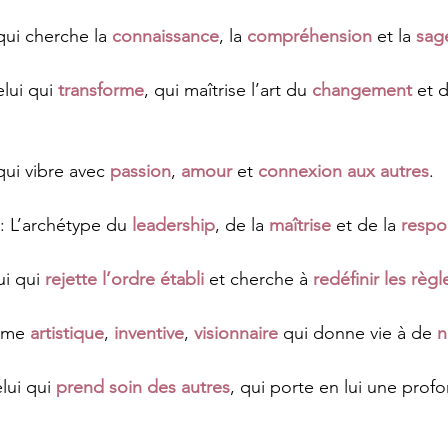
 qui cherche la 
connaissance
, la 
compréhension
 et la
sag
elui qui 
transforme
, qui maîtrise l’art du 
changement
 et d
qui vibre avec 
passion
, 
amour
 et 
connexion aux autres
.
 : L’archétype du 
leadership
, de la 
maîtrise
 et de la 
respo
ui qui 
rejette l’ordre établi
 et cherche à 
redéfinir les règl
’âme 
artistique
, 
inventive
, 
visionnaire
qui donne vie à de 
n
lui qui 
prend soin des autres
, qui porte en lui une prof