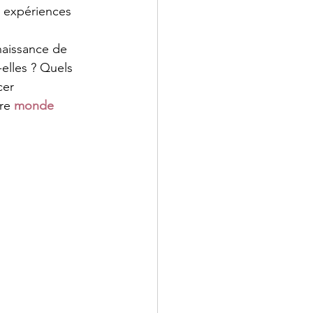
s expériences 
naissance de 
elles ? Quels 
cer 
re 
monde 