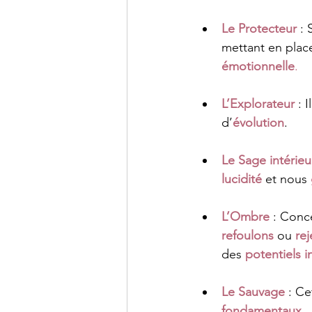
Le Protecteur
 :
mettant en plac
émotionnelle
.
L’Explorateur
 : 
d’
évolution
.
Le Sage intérieu
lucidité
 et nous 
L’Ombre
 : Conc
refoulons
 ou 
re
des 
potentiels i
Le Sauvage
 : Ce
fondamentaux
.