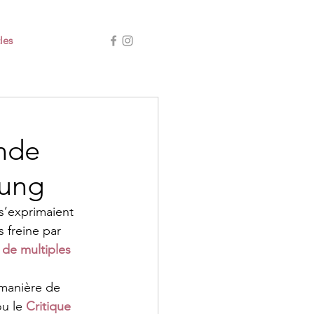
les
nde
Jung
s’exprimaient 
 freine par 
de multiples 
manière de 
ou le 
Critique 