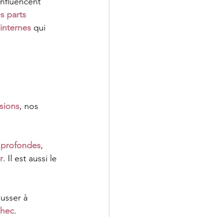
influencent 
s parts 
 internes
 qui 
sions
, nos 
 profondes
, 
r
. Il est aussi le 
usser à 
chec
.