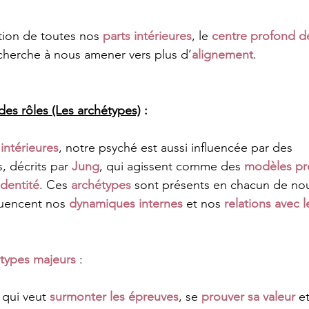
cation de toutes nos 
parts intérieures
, le 
centre profond de
 cherche à nous amener vers plus d’
alignement
.
des rôles (Les archétypes)
 :
 intérieures
, notre psyché est aussi influencée par des 
s, décrits par 
Jung
, qui agissent comme des 
modèles pr
dentité
. Ces 
archétypes
 sont présents en chacun de nou
luencent nos 
dynamiques internes
 et nos 
relations avec 
types majeurs
 :
 qui veut 
surmonter les épreuves
, se 
prouver sa valeur
 e