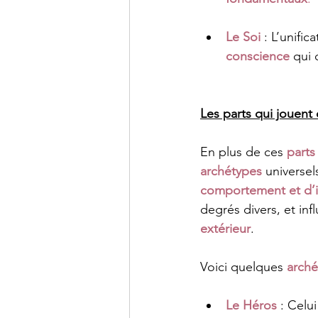
Le Soi
 : L’unifi
conscience
 qui
Les parts qui jouent 
En plus de ces 
parts
archétypes
 universel
comportement et d’i
degrés divers, et inf
extérieur
.
Voici quelques 
arché
Le Héros
 : Celui