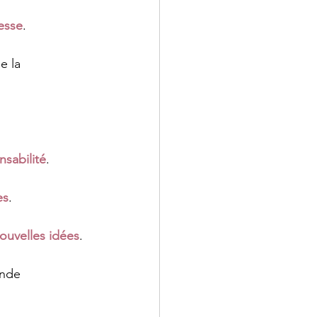
esse
.
e la 
nsabilité
.
es
.
ouvelles idées
.
onde 