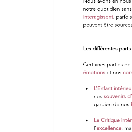
Nous avons en nous
notre quotidien sans
interagissent
, parfoi
peuvent être source
Les différentes part
Certaines parties de
émotions
 et nos 
com
L’Enfant intérieu
nos 
souvenirs d
gardien de nos 
Le Critique intér
l’
excellence
, mai