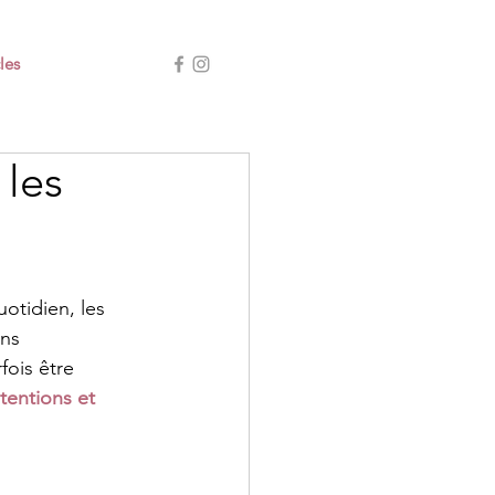
les
 les
otidien, les 
ns 
ois être 
ntentions et 