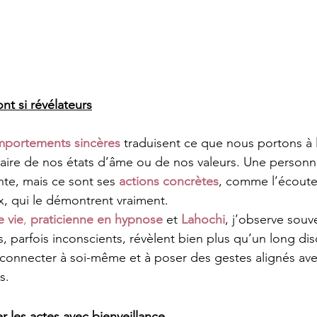
nt si révélateurs
omportements sincères
 traduisent ce que nous portons à l’i
claire de nos états d’âme ou de nos valeurs. Une personn
ante, mais ce sont ses 
actions concrètes
, comme l’écoute 
x, qui le démontrent vraiment.
 vie
, 
praticienne en hypnose
 et 
Lahochi
, j’observe souv
s, parfois inconscients, révèlent bien plus qu’un long disc
reconnecter à soi-même et à poser des gestes alignés av
s.
r les actes avec bienveillance