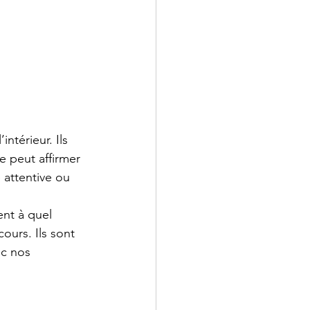
ntérieur. Ils 
e peut affirmer 
attentive ou 
ent à quel 
ours. Ils sont 
ec nos 